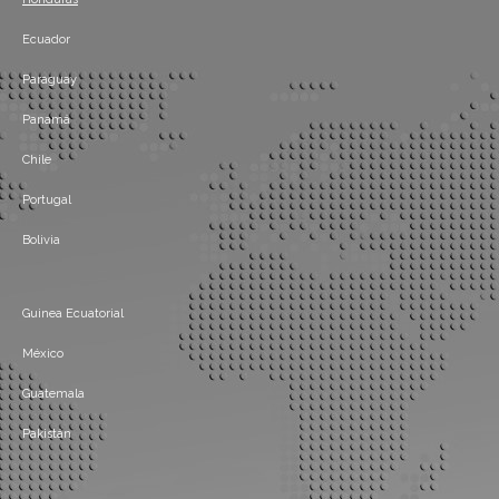
Ecuador
Paraguay
Panamá
Chile
Portugal
Bolivia
Guinea Ecuatorial
México
Guatemala
Pakistán