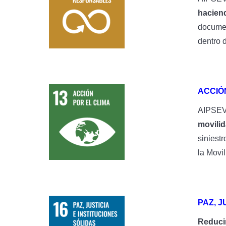
hacien
documen
dentro 
ACCIÓ
AIPSEV
movilid
siniest
la Movi
PAZ, J
Reduci