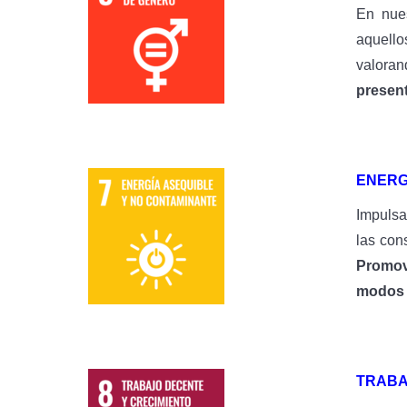
En nues
aquello
valoran
present
ENERG
Impulsa
las con
Promov
modos d
TRABA