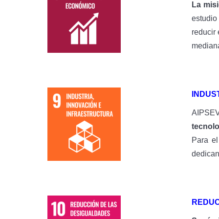
La misi
estudi
reducir
mediana
INDUS
AIPSEV 
tecnolo
Para el
dedican 
REDUC