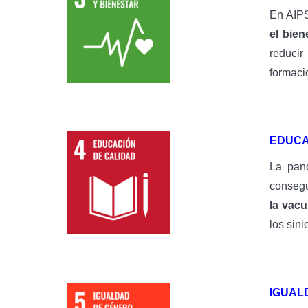
En AIPS
el bie
reducir
formació
EDUCA
La pan
consegu
la vacu
los sini
IGUAL