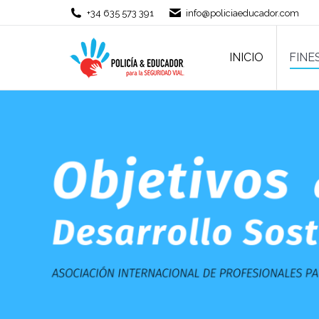
+34 635 573 391
info@policiaeducador.com
INICIO
FINE
INICIO
FINE