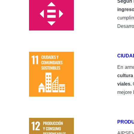
Según i
ingres
cumplim
Desarro
CIUDA
En arm
cultura
viales.
mejore 
PRODU
AIPSE