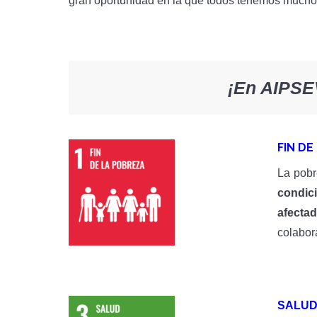
gran oportunidad en la que todos tenemos mucho qu
¡En AIPSE
FIN DE
La pobr
condic
afecta
colabor
SALUD