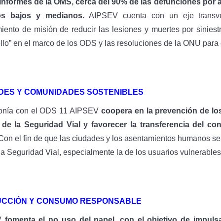
nformes de la OMS, cerca del 90% de las defunciones por a
os bajos y medianos.
AIPSEV cuenta con un eje transve
iento de misión de reducir las lesiones y muertes por siniest
llo” en el marco de los ODS y las resoluciones de la ONU para 
DES Y COMUNIDADES SOSTENIBLES
onía con el ODS 11 AIPSEV
coopera en la prevención de los
 de la Seguridad Vial y favorecer la transferencia del co
Con el fin de que las ciudades y los asentamientos humanos sean
la Seguridad Vial, especialmente la de los usuarios vulnerables 
CCIÓN Y CONSUMO RESPONSABLE
V
fomenta el no uso del papel, con el objetivo de impul