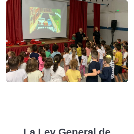
, el entorno y las
a educación
L
experiencias juegan un papel
fundamental en la construcción del
ser.
La Ley General de