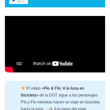
El vídeo «
Pío & Flo: A la luna en
bicicleta
» de la DGT sigue a los personajes
Pío y Flo mientras hacen un viaje en bicicleta
hacia la luna
A lo largo del viaje,