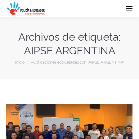
Archivos de etiqueta:
AIPSE ARGENTINA
Estás aquí:
Inicio
Publicaciones etiquetadas con "AIPSE ARGENTINA"