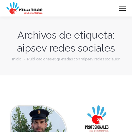
Archivos de etiqueta:
aipsev redes sociales
Estás aquí:
Inicio
Publicaciones etiquetadas con "aipsev redes sociales"