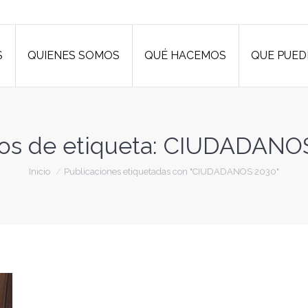
S
QUIENES SOMOS
QUÉ HACEMOS
QUE PUED
S
QUIENES SOMOS
QUÉ HACEMOS
QUE PUED
os de etiqueta:
CIUDADANOS
Estás aquí:
Inicio
Publicaciones etiquetadas con "CIUDADANOS 2030"