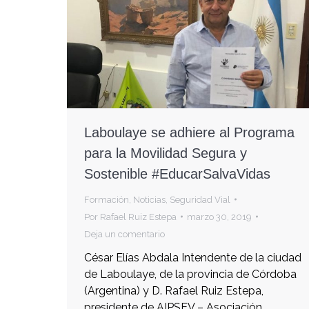
Laboulaye se adhiere al Programa
para la Movilidad Segura y
Sostenible #EducarSalvaVidas
Formación
,
Noticias
,
Seguridad Vial
Por
Rafael Ruiz Estepa
marzo 30, 2019
Deja un comentario
César Elías Abdala Intendente de la ciudad
de Laboulaye, de la provincia de Córdoba
(Argentina) y D. Rafael Ruiz Estepa,
presidente de AIPSEV – Asociación