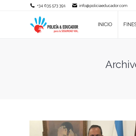
+34 635 573 391
info@policiaeducador.com
INICIO
FINE
INICIO
FINE
Archiv