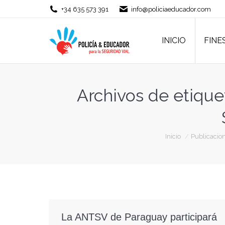
+34 635 573 391
info@policiaeducador.com
INICIO
FINE
INICIO
FINE
Archivos de etique
Estás aquí:
Inicio
Publicacion
La ANTSV de Paraguay participará