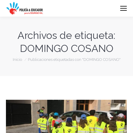
Archivos de etiqueta:
DOMINGO COSANO
Estás aquí:
Inicio
Publicaciones etiquetadas con "DOMINGO COSANO"