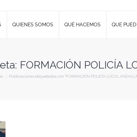
S
QUIENES SOMOS
QUÉ HACEMOS
QUE PUED
S
QUIENES SOMOS
QUÉ HACEMOS
QUE PUED
eta:
FORMACIÓN POLICÍA L
s aquí:
io
Publicaciones etiquetadas con "FORMACIÓN POLICÍA LOCAL ANDALU