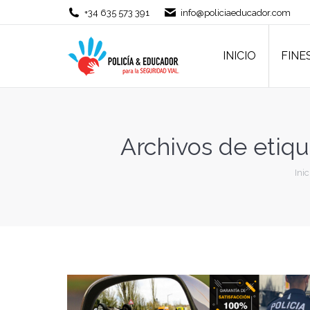
+34 635 573 391
info@policiaeducador.com
INICIO
FINE
INICIO
FINE
Archivos de etiqu
Está
Inic