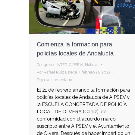
Comienza la formacion para
policías locales de Andalucía
Congreso I INTER-CIPSEVI
,
Noticias
Por
Rafael Ruiz Estepa
febrero 25, 2022
Deja un comentario
El 21 de febrero arrancó la formación para
policías locales de Andalucía de AIPSEV y
la ESCUELA CONCERTADA DE POLICÍA
LOCAL DE OLVERA (Cádiz), de
conformidad con el acuerdo marco
suscripto entre AIPSEV y el Ayuntamiento
de Olvera. Después de haber impartido un