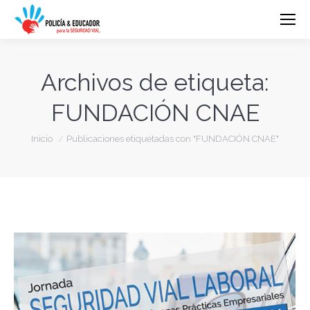
Archivos de etiqueta:
FUNDACIÓN CNAE
Estás aquí:
Inicio
Publicaciones etiquetadas con "FUNDACIÓN CNAE"