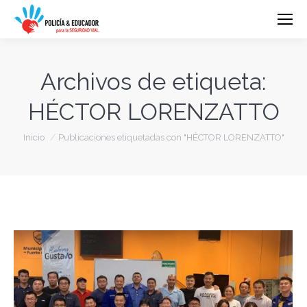
Archivos de etiqueta:
HÉCTOR LORENZATTO
Estás aquí:
Inicio
Publicaciones etiquetadas con "HÉCTOR LORENZATTO"