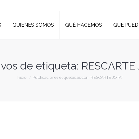
S
QUIENES SOMOS
QUÉ HACEMOS
QUE PUED
S
QUIENES SOMOS
QUÉ HACEMOS
QUE PUED
ivos de etiqueta:
RESCARTE 
Estás aquí:
Inicio
Publicaciones etiquetadas con "RESCARTE JOTA"