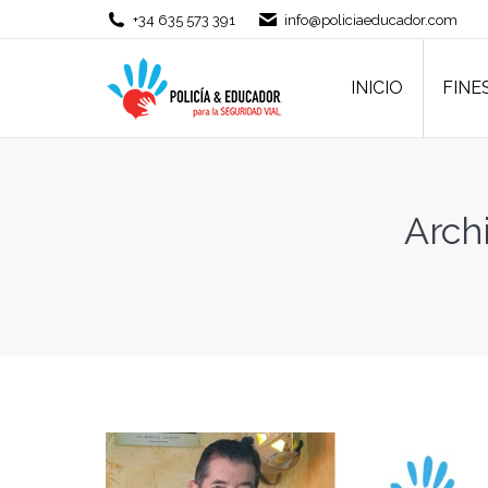
+34 635 573 391
info@policiaeducador.com
INICIO
FINE
INICIO
FINE
Arch