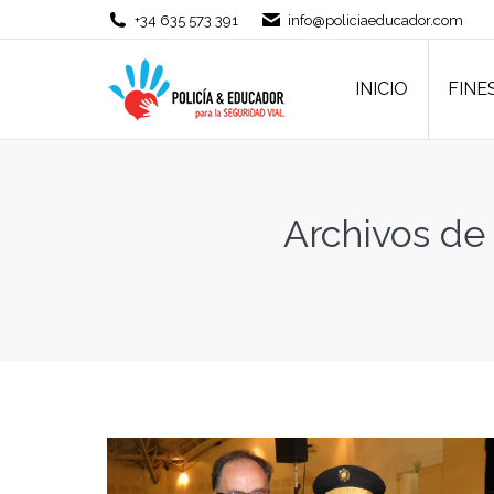
+34 635 573 391
info@policiaeducador.com
INICIO
FINE
INICIO
FINE
Archivos de