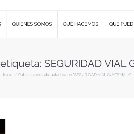
S
QUIENES SOMOS
QUÉ HACEMOS
QUE PUED
S
QUIENES SOMOS
QUÉ HACEMOS
QUE PUED
 etiqueta:
SEGURIDAD VIAL
Estás aquí:
Inicio
Publicaciones etiquetadas con "SEGURIDAD VIAL GUATEMALA"