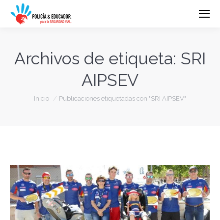
Archivos de etiqueta:
SRI
AIPSEV
Estás aquí:
Inicio
Publicaciones etiquetadas con "SRI AIPSEV"