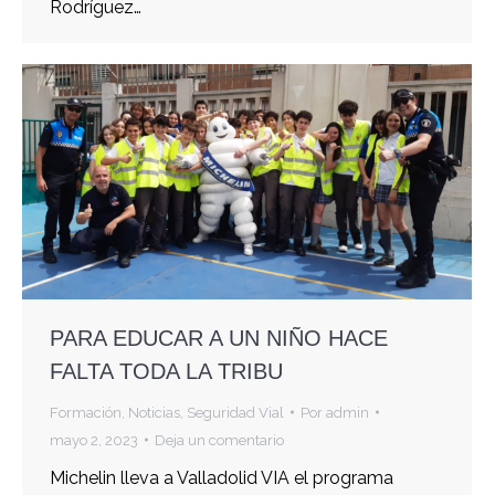
Rodríguez…
PARA EDUCAR A UN NIÑO HACE
FALTA TODA LA TRIBU
Formación
,
Noticias
,
Seguridad Vial
Por
admin
mayo 2, 2023
Deja un comentario
Michelin lleva a Valladolid VIA el programa