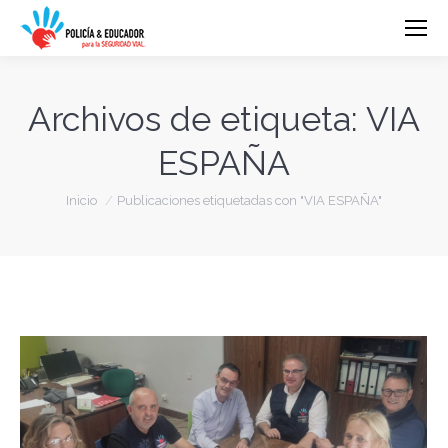
Archivos de etiqueta:
VIA
ESPAÑA
Estás aquí:
Inicio
Publicaciones etiquetadas con "VIA ESPAÑA"