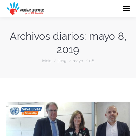
Archivos diarios:
mayo 8,
2019
Estás aquí:
Inicio
2019
mayo
08