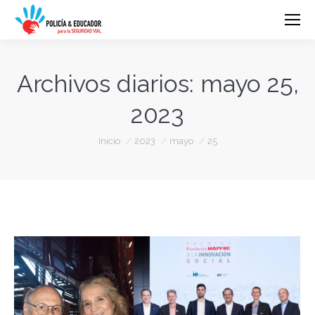
Archivos diarios:
mayo 25,
2023
Estás aquí:
Inicio
2023
mayo
25