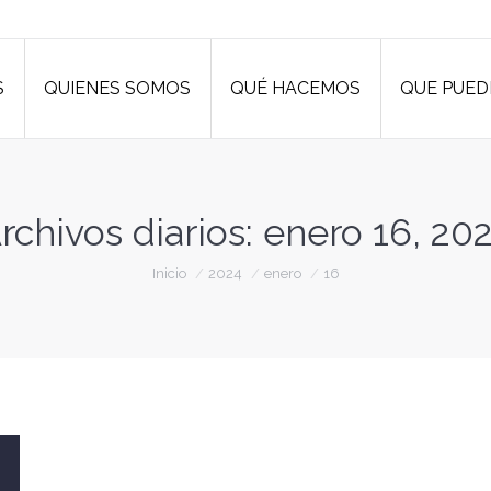
S
QUIENES SOMOS
QUÉ HACEMOS
QUE PUED
S
QUIENES SOMOS
QUÉ HACEMOS
QUE PUED
rchivos diarios:
enero 16, 20
Estás aquí:
Inicio
2024
enero
16