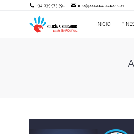
+34 635 573 391
info@policiaeducador.com
INICIO
FINE
INICIO
FINE
A