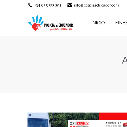
+34 635 573 391
info@policiaeducador.com
INICIO
FINE
INICIO
FINE
A