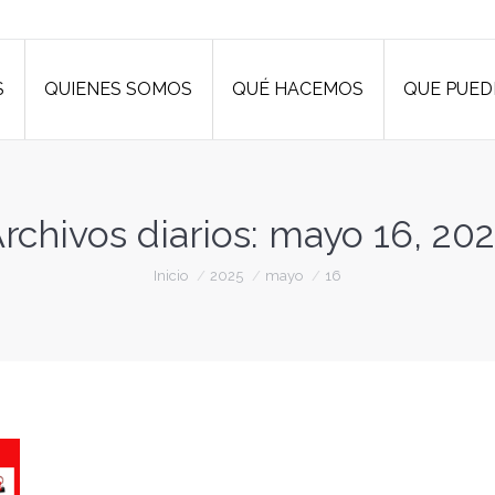
S
QUIENES SOMOS
QUÉ HACEMOS
QUE PUED
S
QUIENES SOMOS
QUÉ HACEMOS
QUE PUED
rchivos diarios:
mayo 16, 20
Estás aquí:
Inicio
2025
mayo
16