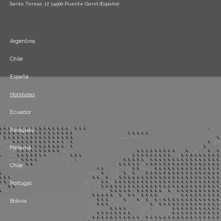
Santa Teresa, 17, 14500 Puente Genil (España)
Argentina
Chile
España
Honduras
Ecuador
Paraguay
Panamá
Chile
Portugal
Bolivia