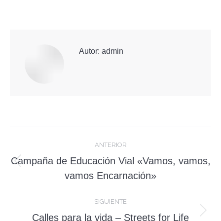
on
on
on
Facebook
X
WhatsApp
Autor:
admin
Navegación
ANTERIOR
entre
Campaña de Educación Vial «Vamos, vamos,
Publicación
publicaciones
vamos Encarnación»
anterior:
SIGUIENTE
Publicación
Calles para la vida – Streets for Life