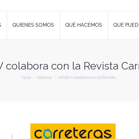
S
QUIENES SOMOS
QUÉ HACEMOS
QUE PUED
S
QUIENES SOMOS
QUÉ HACEMOS
QUE PUED
 colabora con la Revista Car
Estás aquí:
Inicio
Noticias
AIPSEV colabora con la Revista…