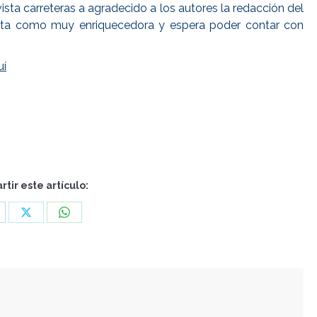
ista carreteras a agradecido a los autores la redacción del
vista como muy enriquecedora y espera poder contar con
uí
tir este artículo:
are
Share
Share
n
on
on
cebook
X
WhatsApp