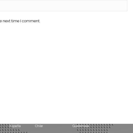
he next time I comment.
Argentina
Paraguay
Guinea Ecuatorial
Chile
Panamá
México
España
Chile
Guatemala