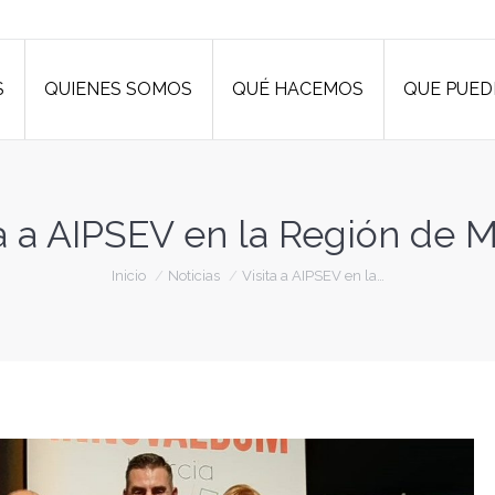
S
QUIENES SOMOS
QUÉ HACEMOS
QUE PUED
S
QUIENES SOMOS
QUÉ HACEMOS
QUE PUED
ta a AIPSEV en la Región de M
Estás aquí:
Inicio
Noticias
Visita a AIPSEV en la…