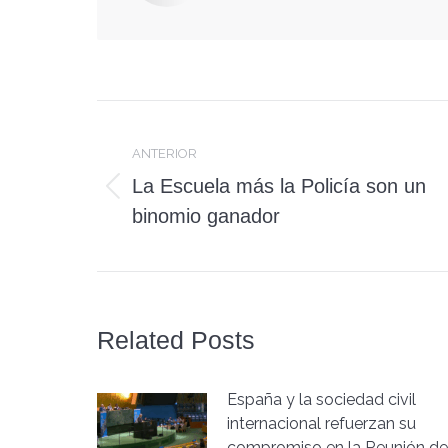
Navegación
entre
ANTERIOR
La Escuela más la Policía son un
Publicación
publicaciones
binomio ganador
anterior:
Related Posts
España y la sociedad civil
internacional refuerzan su
compromiso en la Reunión de