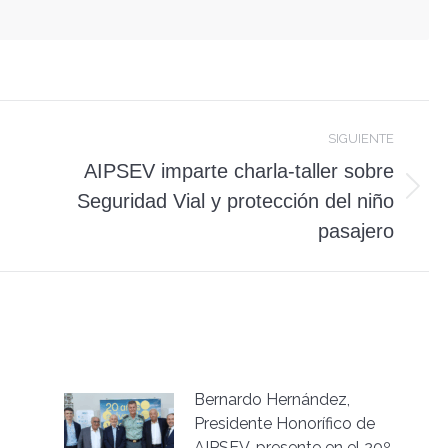
SIGUIENTE
AIPSEV imparte charla-taller sobre
Publicación
Seguridad Vial y protección del niño
siguiente:
pasajero
Bernardo Hernández,
Presidente Honorífico de
AIPSEV, presente en el 20º