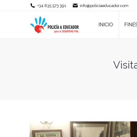
+34 635 573 391
info@policiaeducador.com
INICIO
FINE
INICIO
FINE
Visi