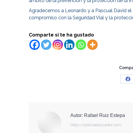
ámbito de la prevención y la protección de la In
Agradecemos a Leonardo y a Pascual David el tr
compromiso con la Seguridad Vial y la protecció
Comparte si te ha gustado
Compar
Sh
o
Fa
Autor:
Rafael Ruiz Estepa
https://policiaeducador.com