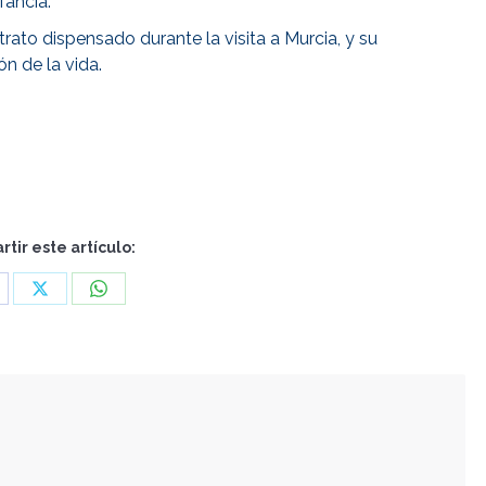
fancia.
ato dispensado durante la visita a Murcia, y su
n de la vida.
tir este artículo:
are
Share
Share
n
on
on
cebook
X
WhatsApp