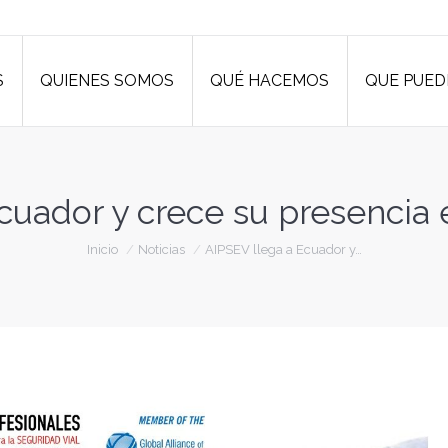
S
QUIENES SOMOS
QUÉ HACEMOS
QUE PUED
S
QUIENES SOMOS
QUÉ HACEMOS
QUE PUED
cuador y crece su presencia
Estás aquí:
Inicio
Noticias
AIPSEV llega a Ecuador y…