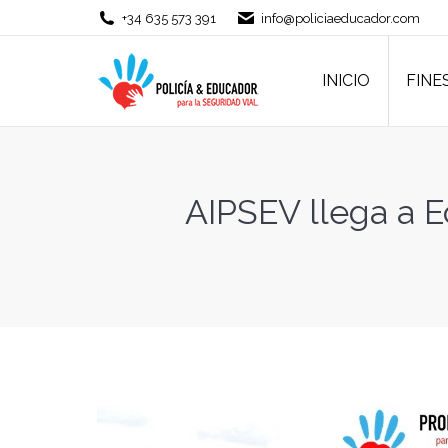
+34 635 573 391
info@policiaeducador.com
INICIO
FINE
INICIO
FINE
AIPSEV llega a E