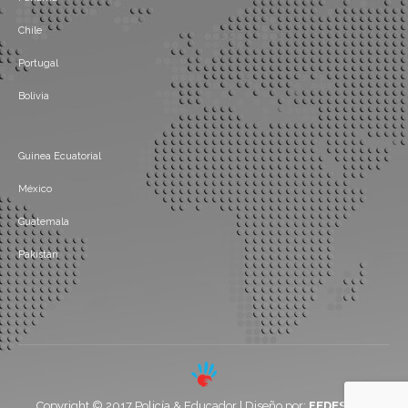
Chile
Portugal
Bolivia
Guinea Ecuatorial
México
Guatemala
Pakistán
Copyright © 2017 Policía & Educador | Diseño por:
FEDESOFT