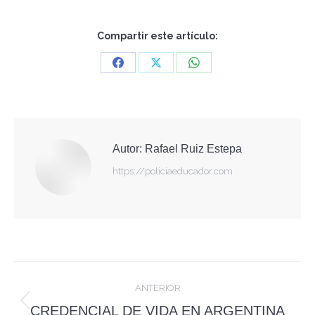
Compartir este artículo:
Share
Share
Share
on
on
on
Facebook
X
WhatsApp
Autor:
Rafael Ruiz Estepa
https://policiaeducador.com
Navegación
ANTERIOR
entre
Publicación
CREDENCIAL DE VIDA EN ARGENTINA