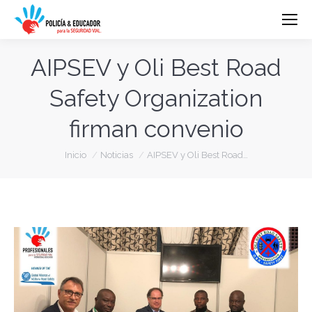
AIPSEV y Oli Best Road
Safety Organization
firman convenio
Estás aquí:
Inicio
Noticias
AIPSEV y Oli Best Road…