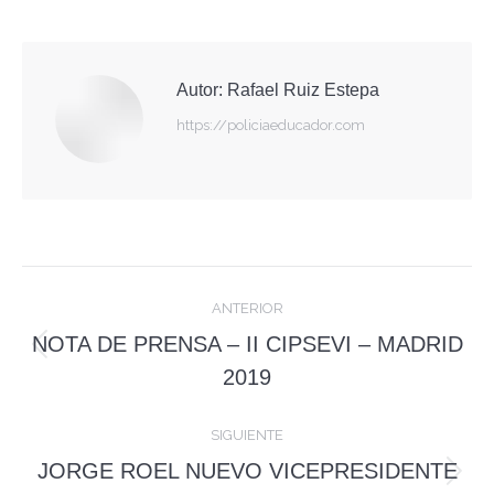
on
on
on
Facebook
X
WhatsApp
Autor:
Rafael Ruiz Estepa
https://policiaeducador.com
Navegación
ANTERIOR
entre
NOTA DE PRENSA – II CIPSEVI – MADRID
Publicación
publicaciones
2019
anterior:
SIGUIENTE
JORGE ROEL NUEVO VICEPRESIDENTE
Publicación