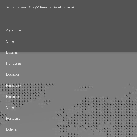
Santa Teresa, 17, 14500 Puente Genil (España)
Argentina
Chile
España
Honduras
Ecuador
Paraguay
Panamá
Chile
Portugal
Bolivia