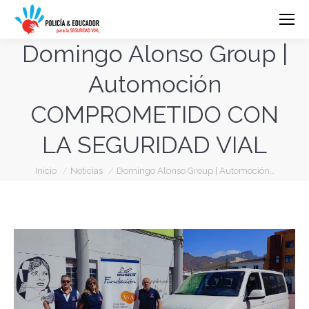
Domingo Alonso Group |
Automoción
COMPROMETIDO CON
LA SEGURIDAD VIAL
Estás aquí:
Inicio
Noticias
Domingo Alonso Group | Automoción…