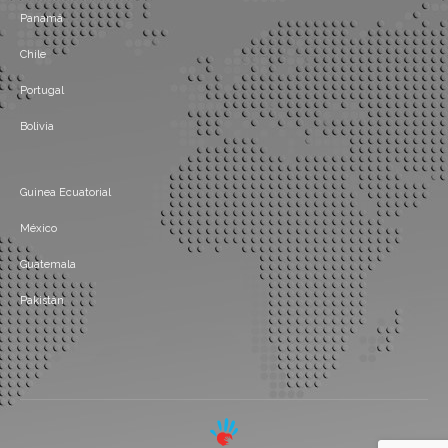
Panamá
Chile
Portugal
Bolivia
Guinea Ecuatorial
México
Guatemala
Pakistán