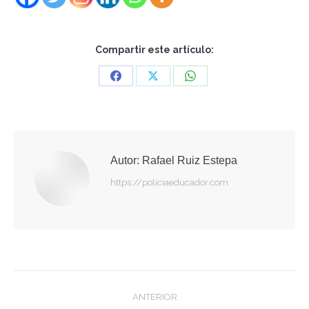
Compartir este artículo:
Share
Share
Share
on
on
on
Facebook
X
WhatsApp
Autor:
Rafael Ruiz Estepa
https://policiaeducador.com
Navegación
ANTERIOR