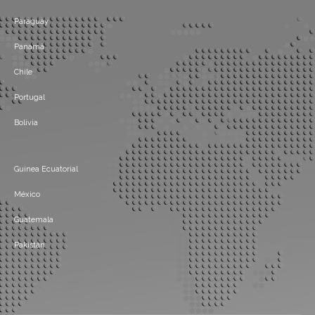
Paraguay
Panamá
Chile
Portugal
Bolivia
Guinea Ecuatorial
México
Guatemala
Pakistán