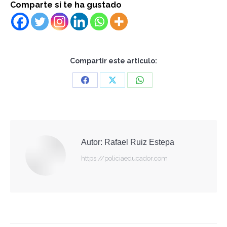
Comparte si te ha gustado
Compartir este artículo:
Share
Share
Share
on
on
on
Facebook
X
WhatsApp
Autor:
Rafael Ruiz Estepa
https://policiaeducador.com