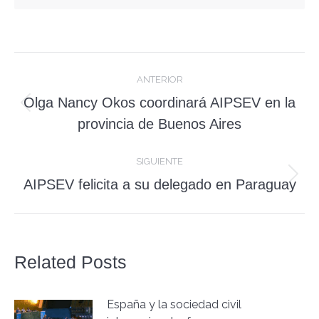
Navegación
ANTERIOR
entre
Olga Nancy Okos coordinará AIPSEV en la
Publicación
publicaciones
provincia de Buenos Aires
anterior:
SIGUIENTE
Publicación
AIPSEV felicita a su delegado en Paraguay
siguiente:
Related Posts
España y la sociedad civil