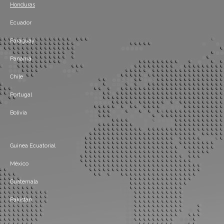
Honduras
Ecuador
Paraguay
Panamá
Chile
Portugal
Bolivia
Guinea Ecuatorial
México
Guatemala
Pakistán