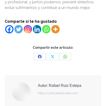
y profesional, y juntos podamos, prevenir siniestros,
evitar sufrimientos y contribuir a un mundo mejor.
Comparte si te ha gustado
Compartir este artículo:
Share
Share
Share
on
on
on
Facebook
X
WhatsApp
Autor:
Rafael Ruiz Estepa
https://policiaeducador.com