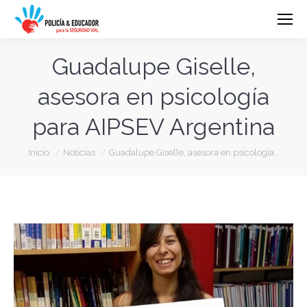
Guadalupe Giselle,
asesora en psicología
para AIPSEV Argentina
Estás aquí:
Inicio
Noticias
Guadalupe Giselle, asesora en psicología…