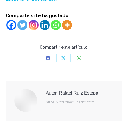
Comparte si te ha gustado
Compartir este artículo:
Share
Share
Share
on
on
on
Facebook
X
WhatsApp
Autor:
Rafael Ruiz Estepa
https://policiaeducador.com