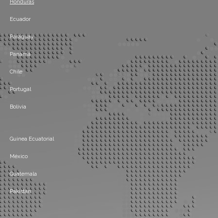
Honduras
Ecuador
Paraguay
Panamá
Chile
Portugal
Bolivia
Guinea Ecuatorial
México
Guatemala
Pakistán