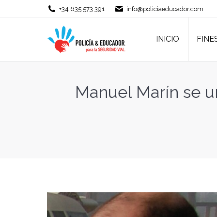
+34 635 573 391
info@policiaeducador.com
INICIO
FINE
INICIO
FINE
Manuel Marín se u