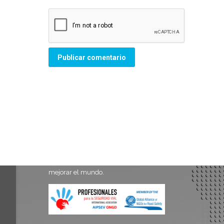
Publicar comentario
AIPSEV es una organización sin fines de
lucro que tiene por misión prevenir los
siniestros viales, evitar sufrimientos y
mejorar el mundo.