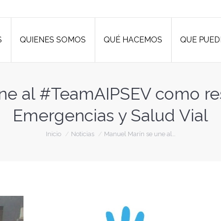
S
QUIENES SOMOS
QUÉ HACEMOS
QUE PUED
S
QUIENES SOMOS
QUÉ HACEMOS
QUE PUED
ne al #TeamAIPSEV como re
Emergencias y Salud Vial
Estás aquí:
Inicio
Noticias
Manuel Marín se une al…