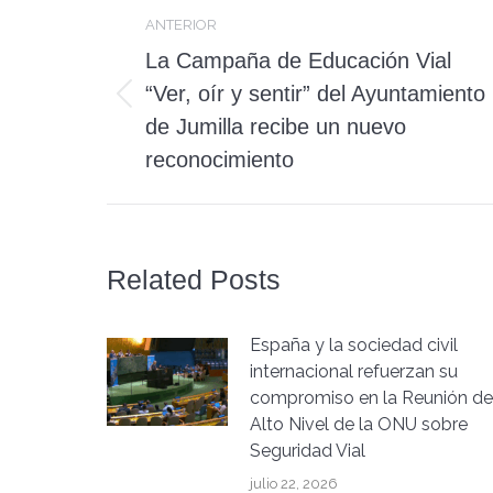
Navegación
ANTERIOR
entre
La Campaña de Educación Vial
publicaciones
“Ver, oír y sentir” del Ayuntamiento
Publicación
de Jumilla recibe un nuevo
anterior:
reconocimiento
Related Posts
España y la sociedad civil
internacional refuerzan su
compromiso en la Reunión de
Alto Nivel de la ONU sobre
Seguridad Vial
julio 22, 2026