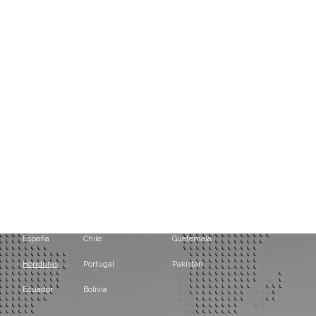
Argentina
Paraguay
Guinea Ecuatorial
Chile
Panamá
México
España
Chile
Guatemala
Honduras
Portugal
Pakistán
Ecuador
Bolivia