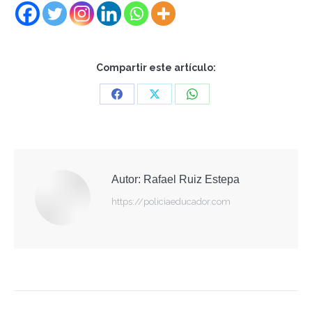
Compartir este artículo:
Share
Share
Share
on
on
on
Facebook
X
WhatsApp
Autor:
Rafael Ruiz Estepa
https://policiaeducador.com
Navegación