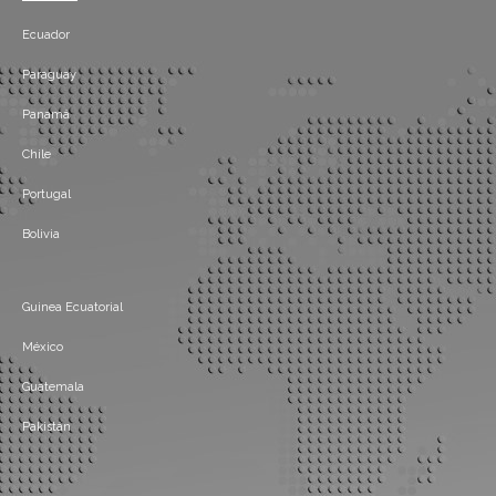
Ecuador
Paraguay
Panamá
Chile
Portugal
Bolivia
Guinea Ecuatorial
México
Guatemala
Pakistán