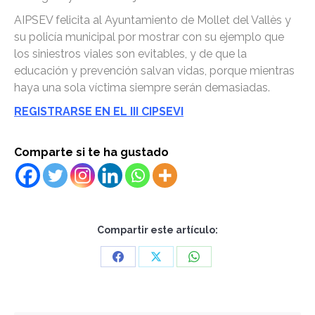
AIPSEV felicita al Ayuntamiento de Mollet del Vallès y
su policía municipal por mostrar con su ejemplo que
los siniestros viales son evitables, y de que la
educación y prevención salvan vidas, porque mientras
haya una sola víctima siempre serán demasiadas.
REGISTRARSE EN EL III CIPSEVI
Comparte si te ha gustado
Compartir este artículo:
Share
Share
Share
on
on
on
Facebook
X
WhatsApp