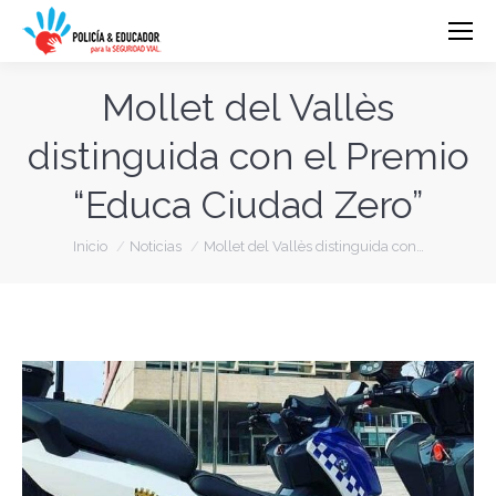
Mollet del Vallès
distinguida con el Premio
“Educa Ciudad Zero”
Estás aquí:
Inicio
Noticias
Mollet del Vallès distinguida con…