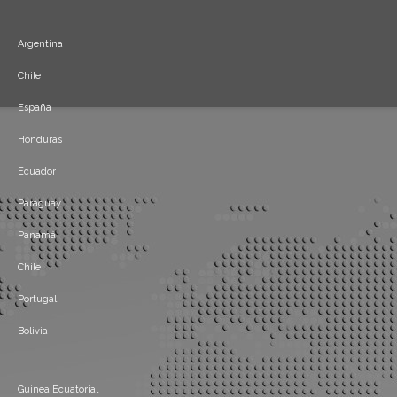
Argentina
Chile
España
Honduras
Ecuador
Paraguay
Panamá
Chile
Portugal
Bolivia
Guinea Ecuatorial