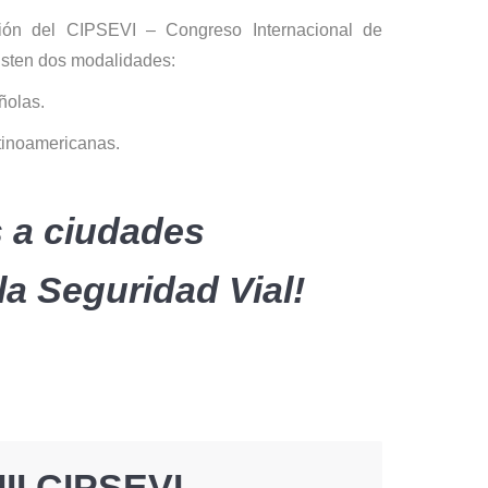
ación del CIPSEVI – Con
greso Internacional de
xisten dos modalidades:
ñolas.
tinoamericanas.
 a ciudades
la
Seguridad Vial
!
III CIPSEVI