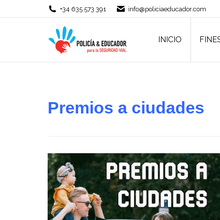
+34 635 573 391
info@policiaeducador.com
INICIO
FINE
INICIO
FINE
Premios a ciudades