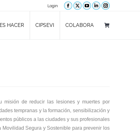
Login
ES HACER
CIPSEVI
COLABORA
Facebook
X
YouTube
Linkedin
Instagram
page
page
page
page
page
ES HACER
CIPSEVI
COLABORA
opens
opens
opens
opens
opens
in
in
in
in
in
new
new
new
new
new
window
window
window
window
window
 misión de reducir las lesiones y muertes por
 edades tempranas y la formación, sensibilización y
ientos públicos a las ciudades y sus profesionales
a Movilidad Segura y Sostenible para prevenir los