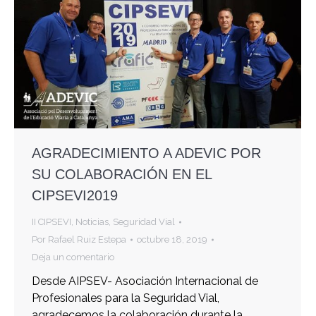
AGRADECIMIENTO A ADEVIC POR
SU COLABORACIÓN EN EL
CIPSEVI2019
II CIPSEVI
,
Noticias
,
Seguridad Vial
Por
Rafael Ruiz Estepa
octubre 18, 2019
Deja un comentario
Desde AIPSEV- Asociación Internacional de
Profesionales para la Seguridad Vial,
agradecemos la colaboración durante la