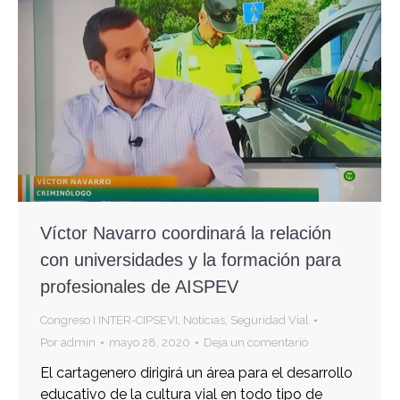
Víctor Navarro coordinará la relación
con universidades y la formación para
profesionales de AISPEV
Congreso I INTER-CIPSEVI
,
Noticias
,
Seguridad Vial
Por
admin
mayo 28, 2020
Deja un comentario
El cartagenero dirigirá un área para el desarrollo
educativo de la cultura vial en todo tipo de