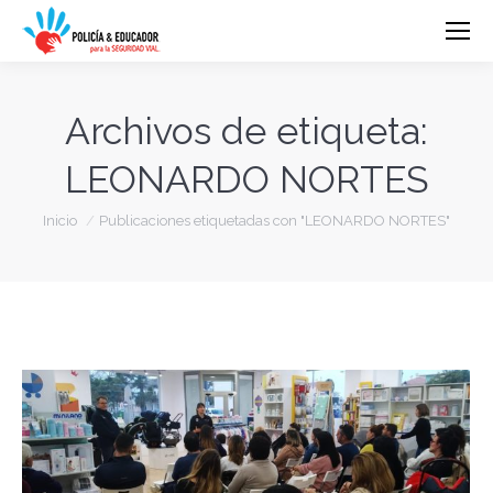
Archivos de etiqueta:
LEONARDO NORTES
Estás aquí:
Inicio
Publicaciones etiquetadas con "LEONARDO NORTES"