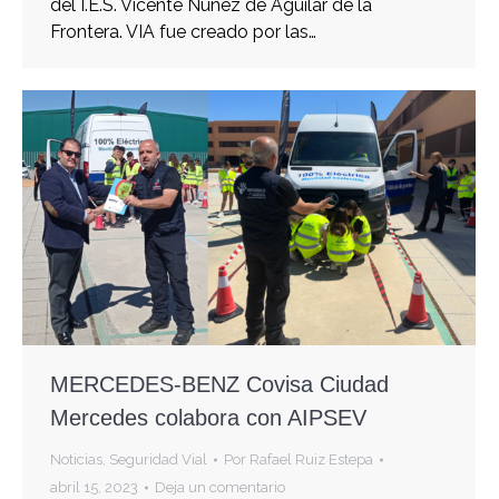
del I.E.S. Vicente Núñez de Aguilar de la
Frontera. VIA fue creado por las…
MERCEDES-BENZ Covisa Ciudad
Mercedes colabora con AIPSEV
Noticias
,
Seguridad Vial
Por
Rafael Ruiz Estepa
abril 15, 2023
Deja un comentario