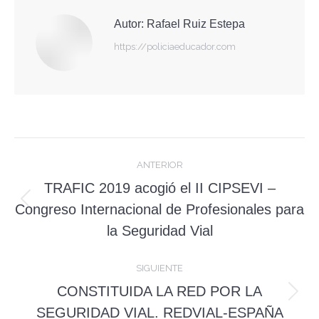
Autor:
Rafael Ruiz Estepa
https://policiaeducador.com
Navegación
ANTERIOR
entre
TRAFIC 2019 acogió el II CIPSEVI –
Publicación
publicaciones
Congreso Internacional de Profesionales para
anterior:
la Seguridad Vial
SIGUIENTE
CONSTITUIDA LA RED POR LA
Publicación
SEGURIDAD VIAL. REDVIAL-ESPAÑA
siguiente: