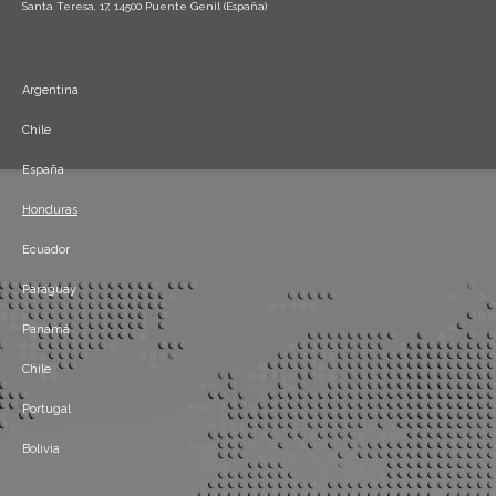
Santa Teresa, 17, 14500 Puente Genil (España)
Argentina
Chile
España
Honduras
Ecuador
Paraguay
Panamá
Chile
Portugal
Bolivia