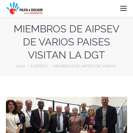
MIEMBROS DE AIPSEV
DE VARIOS PAISES
VISITAN LA DGT
Estás aquí:
Inicio
II CIPSEVI
MIEMBROS DE AIPSEV DE VARIOS…