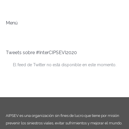
Menú
Tweets sobre #InterCIPSEVI2020
El feed de Twitter no está disponible en este momento.
AIPSEV es una organización sin fines de lucro que tiene por misión
prevenir los siniestros viales, evitar sufrimientos y mejorar el mundo.