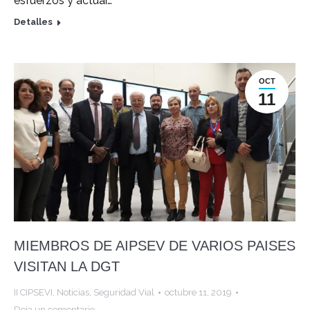
esfuerzos y actuar…
Detalles
OCT
11
MIEMBROS DE AIPSEV DE VARIOS PAISES
VISITAN LA DGT
II CIPSEVI
,
Noticias
,
Seguridad Vial
octubre 11, 2019
Deja un comentario