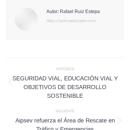
Autor:
Rafael Ruiz Estepa
https://policiaeducador.com
Navegación
ANTERIOR
entre
SEGURIDAD VIAL, EDUCACIÓN VIAL Y
Publicación
publicaciones
OBJETIVOS DE DESARROLLO
anterior:
SOSTENIBLE
SIGUIENTE
Aipsev refuerza el Área de Rescate en
Publicación
Tráfico y Emergencias