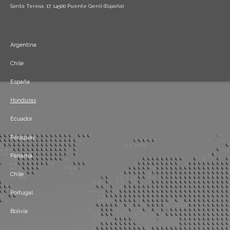
Santa Teresa, 17, 14500 Puente Genil (España)
Argentina
Chile
España
Honduras
Ecuador
Paraguay
Panamá
Chile
Portugal
Bolivia