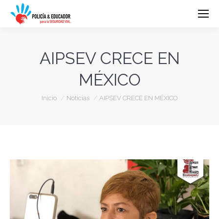
AIPSEV CRECE EN
MÉXICO
Estás aquí:
Inicio
Noticias
AIPSEV CRECE EN MÉXICO